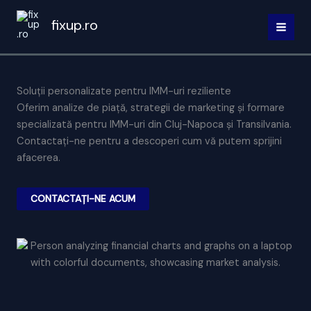
Skip
fixup.ro
to
MAI
content
MEN
Soluții personalizate pentru IMM-uri reziliente
Oferim analize de piață, strategii de marketing și formare
specializată pentru IMM-uri din Cluj-Napoca și Transilvania.
Contactați-ne pentru a descoperi cum vă putem sprijini
afacerea.
CONTACTAȚI-NE ACUM