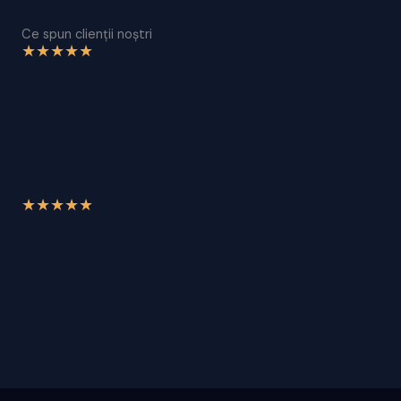
Ce spun clienții noștri
★
★
★
★
★
★
★
★
★
★